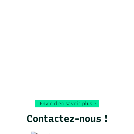
Une fonctionnalité adaptée à vos
interventions terrain
Campagnes de sensibilisation ciblées
Opérations logistiques basées sur des
données fiables
Zones d'intervention priorisées
En savoir plus
_Envie d'en savoir plus ?
Contactez-nous !