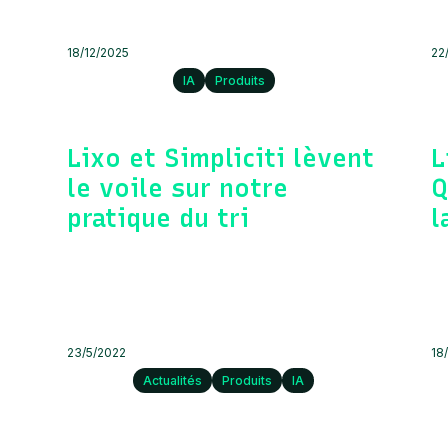
18/12/2025
22
IA
Produits
Lixo et Simpliciti lèvent
L
le voile sur notre
Q
pratique du tri
l
23/5/2022
18
Actualités
Produits
IA