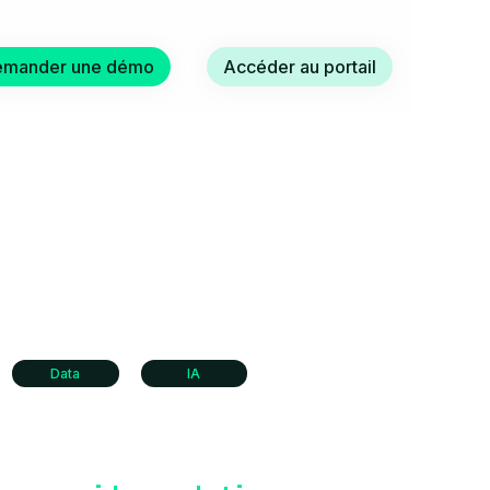
emander une démo
Accéder au portail
Data
IA