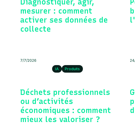
Diagnostiquer, agir,
P
mesurer : comment
b
activer ses données de
l
collecte
7/7/2026
24
IA
Produits
Déchets professionnels
G
ou d’activités
p
économiques : comment
d
mieux les valoriser ?