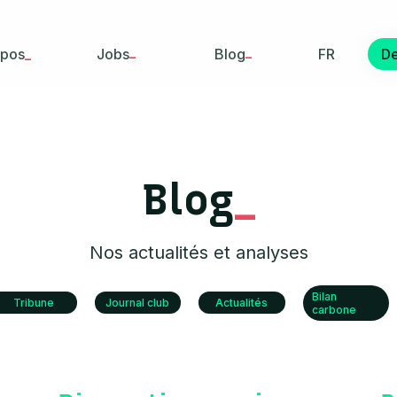
_
_
opos
Jobs
Blog
FR
D
_
_
Blog
Nos actualités et analyses
Bilan
Tribune
Journal club
Actualités
carbone